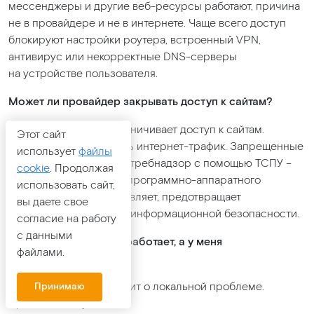
мессенджеры и другие веб-ресурсы работают, причина
не в провайдере и не в интернете. Чаще всего доступ
блокируют настройки роутера, встроенный VPN,
антивирус или некорректные DNS-серверы
на устройстве пользователя.
Может ли провайдер закрывать доступ к сайтам?
Нет. Провайдер не ограничивает доступ к сайтам.
Этот сайт
Его задача – передавать интернет-трафик. Запрещенные
использует
файлы
сайты блокирует Роспотребнадзор с помощью ТСПУ –
cookie
. Продолжая
специализированного программно-аппаратного
использовать сайт,
комплекса, который выявляет, предотвращает
вы даете свое
и нейтрализует угрозы информационной безопасности.
согласие на работу
с данными
Почему сайт у других работает, а у меня
файлами.
не открывается?
Это почти всегда говорит о локальной проблеме.
Принимаю
Причиной могут быть: