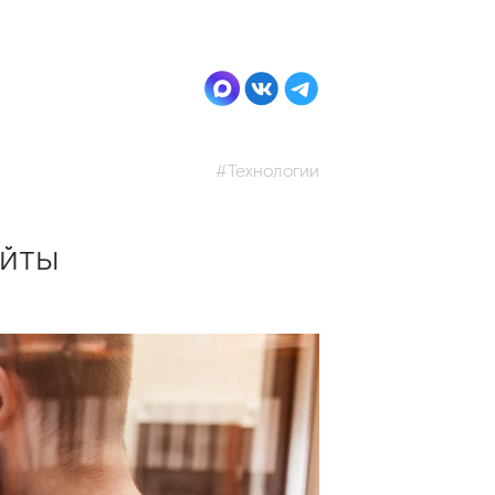
#Технологии
айты