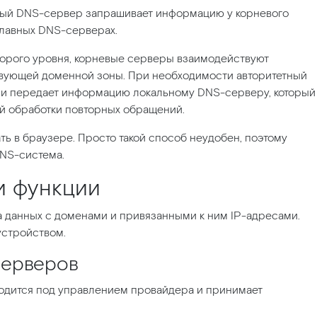
ьный DNS-сервер запрашивает информацию у корневого
главных DNS-серверах.
торого уровня, корневые серверы взаимодействуют
твующей доменной зоны. При необходимости авторитетный
 и передает информацию локальному DNS-серверу, который
ой обработки повторных обращений.
ть в браузере. Просто такой способ неудобен, поэтому
DNS-система.
и функции
за данных с доменами и привязанными к ним IP-адресами.
устройством.
серверов
одится под управлением провайдера и принимает