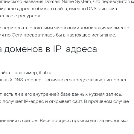
нглийского названия Domain Name System, что переводится к
бираете адрес любимого сайта, именно DNS-система
ет вас с ресурсом.
ы оперировать сложными числовыми комбинациями вместо
ия по Сети превратилась бы в настоящее испытание.
 доменов в IP-адреса
та – например, iflat.ru
льный DNS-сервер – обычно его предоставляет интернет-
есть ли в его внутренней базе данных нужная запись.
 получает IP-адрес и открывает сайт. В противном случае
динения с сайтом. Весь процесс происходит за несколько