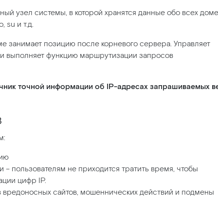
вный узел системы, в которой хранятся данные обо всех дом
 su и т.д.
ме занимает позицию после корневого сервера. Управляет
 и выполняет функцию маршрутизации запросов
очник точной информации об IP-адресах запрашиваемых в
в
м:
нию
и – пользователям не приходится тратить время, чтобы
ции цифр IP.
 вредоносных сайтов, мошеннических действий и подмены