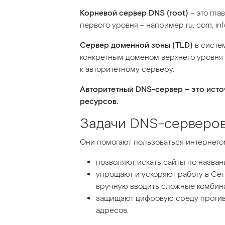
Корневой сервер DNS
(root
)
– это гла
первого уровня – например ru, com, info,
Сервер доменной зоны
(TLD
)
в систе
конкретным доменом верхнего уровня
к авторитетному серверу.
Авторитетный DNS-сервер – это ист
ресурсов.
Задачи DNS-серверо
Они помогают пользоваться интернето
позволяют искать сайты по назва
упрощают и ускоряют работу в Сет
вручную вводить сложные комбина
защищают цифровую среду против
адресов.