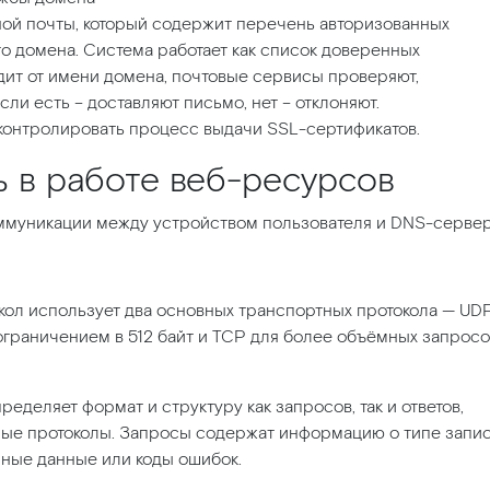
ой почты, который содержит перечень авторизованных
о домена. Система работает как список доверенных
дит от имени домена, почтовые сервисы проверяют,
сли есть – доставляют письмо, нет – отклоняют.
 контролировать процесс выдачи SSL-сертификатов.
ь в работе веб-ресурсов
оммуникации между устройством пользователя и DNS-серве
ол использует два основных транспортных протокола — UD
ограничением в 512 байт и TCP для более объёмных запросо
еделяет формат и структуру как запросов, так и ответов,
ные протоколы. Запросы содержат информацию о типе запи
нные данные или коды ошибок.