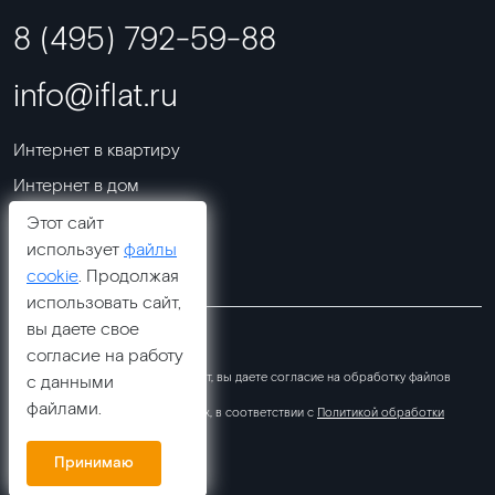
8 (495) 792-59-88
info@iflat.ru
Интернет в квартиру
Интернет в дом
Телевидение
Этот сайт
использует
файлы
Акции
cookie
. Продолжая
использовать сайт,
вы даете свое
© ООО «Юнионтел» 2009 - 2026
согласие на работу
Продолжая использовать наш сайт, вы даете согласие на обработку файлов
с данными
Cookies
файлами.
и других пользовательских данных, в соответствии с
Политикой обработки
персональных данных
Принимаю